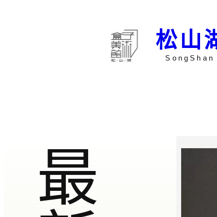
跳
至
内
松山
容
SongShan