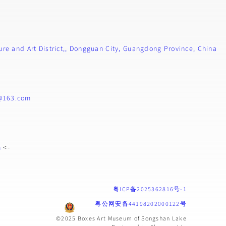
re and Art District,, Dongguan City, Guangdong Province, China
@163.com
m
<-
粤ICP备2025362816号-1
粤公网安备44198202000122号
©️2025 Boxes Art Museum of Songshan Lake