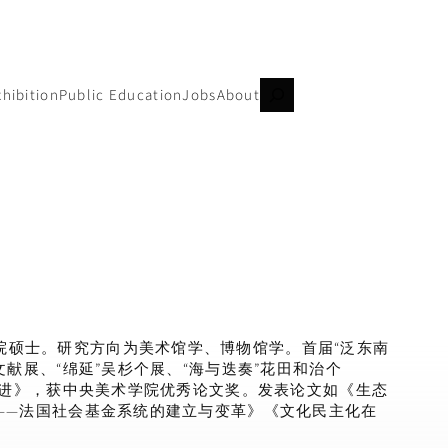
搜
xhibition
Public Education
Jobs
About
索
院硕士。研究方向为美术馆学、博物馆学。首届“泛东南
献展、“绵延”吴杉个展、“海与迭奏”花田和治个
与演进》，获中央美术学院优秀论文奖。发表论文如《生态
——法国社会基金系统的建立与变革》《文化民主化在