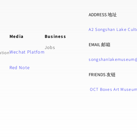
ADDRESS 地址
A2 Songshan Lake Cultu
n
Media
Business
EMAIL 邮箱
Jobs
Wechat Platfom
ation
songshanlakemuseum
Red Note
FRIENDS 友链
OCT Boxes Art Museu