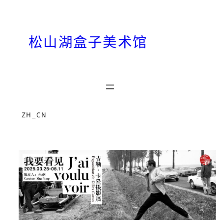
跳
至
内
松山湖盒子美术馆
容
ZH_CN