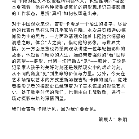
勒·卡隆的镜头不仅敏锐地洞察他人，也理性地向“摄影”
本身观看。他在各种紧张或繁忙的摄影现场记录摄影师
的工作状态，思辨“真相”如何被塑造出来。
对于中国观众来说，吉勒·卡隆是一个陌生的名字，尽管
他的代表作品在法国几乎家喻户晓。本次展览精选60幅
肖像为主的照片，一方面邀请观众随着卡隆饱含情感的
洞悉之眼，体会“人之美”，借助他的影像，与世界共
情。另一方面展览也希望向观众讲述一位年轻摄影师的
故事，他短暂而精彩的人生，始终带着强烈的“看”世界
的愿望——摄影，付诸一切行动去“见”——照片，无论是
记录家人孩子的美好时刻还是残酷现实中的艰难时刻，
从不同的角度“见”到生命的价值与力量。另外，今天在
艺术场馆以艺术的方式重新凝视吉勒·卡隆的照片，意味
着摄影记者的摄影史已经转变为了美术馆里的影像艺术
史。处于数字时代的我们，也借由向卡隆致敬，进行一
场对摄影来路的深情回望。
我们看吉勒·卡隆所见，因为我们要看见。
策展人：朱炯