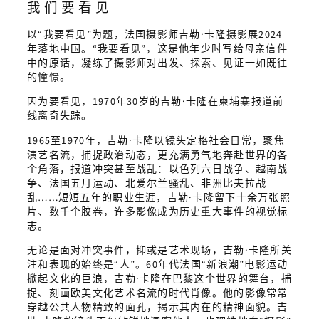
我们要看见
以“我要看见”为题，法国摄影师吉勒·卡隆摄影展2024
年落地中国。“我要看见”，这是他年少时写给母亲信件
中的原话，凝练了摄影师对出发、探索、见证一如既往
的憧憬。
因为要看见，1970年30岁的吉勒·卡隆在柬埔寨报道前
线离奇失踪。
1965至1970年，吉勒·卡隆以镜头定格社会日常，聚焦
演艺名流，捕捉政治动态，更充满勇气地奔赴世界的各
个角落，报道冲突甚至战乱：以色列六日战争、越南战
争、法国五月运动、北爱尔兰骚乱、非洲比夫拉战
乱……短短五年的职业生涯，吉勒·卡隆留下十余万张照
片、数千个胶卷，许多影像成为历史重大事件的视觉标
志。
无论是面对冲突事件，抑或是艺术现场，吉勒·卡隆所关
注和表现的始终是“人”。60年代法国“新浪潮”电影运动
掀起文化的巨浪，吉勒·卡隆在巴黎这个世界的舞台，捕
捉、刻画欧美文化艺术名流的时代肖像。他的影像常常
穿越公共人物精致的面孔，揭示其内在的精神面貌。吉